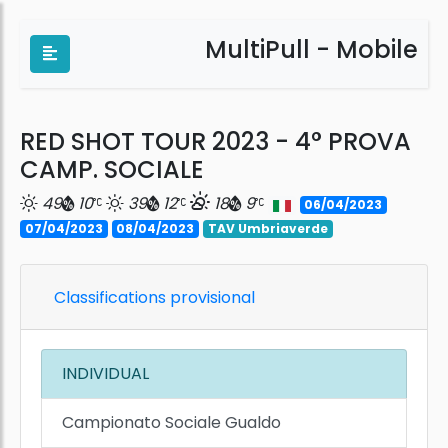
MultiPull - Mobile
RED SHOT TOUR 2023 - 4° PROVA
CAMP. SOCIALE
49
10
39
12
18
9
06/04/2023
07/04/2023
08/04/2023
TAV Umbriaverde
Classifications provisional
INDIVIDUAL
Campionato Sociale Gualdo