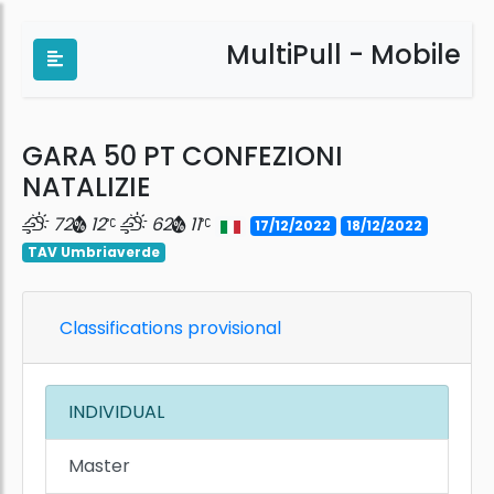
MultiPull - Mobile
GARA 50 PT CONFEZIONI
NATALIZIE
72
12
62
11
17/12/2022
18/12/2022
TAV Umbriaverde
Classifications provisional
INDIVIDUAL
Master