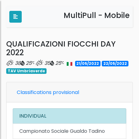
MultiPull - Mobile
QUALIFICAZIONI FIOCCHI DAY
2022
38
25
35
25
21/05/2022
22/05/2022
TAV Umbriaverde
Classifications provisional
INDIVIDUAL
Campionato Sociale Gualdo Tadino