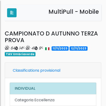
MultiPull - Mobile
CAMPIONATO D AUTUNNO TERZA
PROVA
64
14
41
9
11/11/2023
12/11/2023
TAV Umbriaverde
Classifications provisional
INDIVIDUAL
Categoria Eccellenza