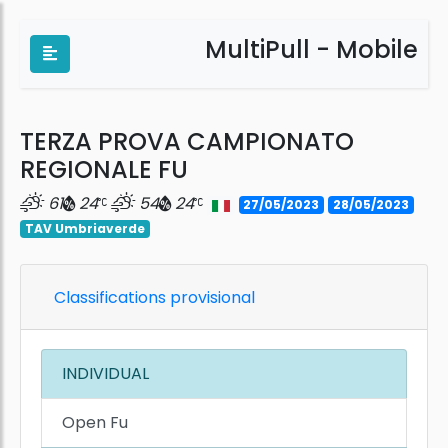
MultiPull - Mobile
TERZA PROVA CAMPIONATO
REGIONALE FU
61
24
54
24
27/05/2023
28/05/2023
TAV Umbriaverde
Classifications provisional
INDIVIDUAL
Open Fu