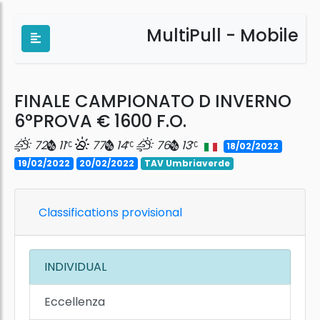
MultiPull - Mobile
FINALE CAMPIONATO D INVERNO
6°PROVA € 1600 F.O.
72
11
77
14
76
13
18/02/2022
19/02/2022
20/02/2022
TAV Umbriaverde
Classifications provisional
INDIVIDUAL
Eccellenza