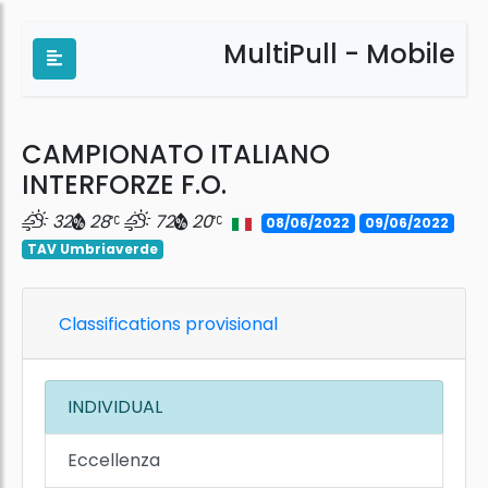
MultiPull - Mobile
CAMPIONATO ITALIANO
INTERFORZE F.O.
32
28
72
20
08/06/2022
09/06/2022
TAV Umbriaverde
Classifications provisional
INDIVIDUAL
Eccellenza