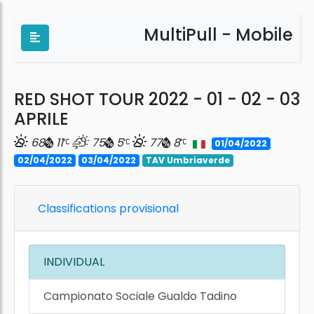
MultiPull - Mobile
RED SHOT TOUR 2022 - 01 - 02 - 03
APRILE
68
11
75
5
77
8
01/04/2022
02/04/2022
03/04/2022
TAV Umbriaverde
Classifications provisional
INDIVIDUAL
Campionato Sociale Gualdo Tadino