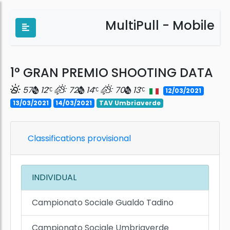
MultiPull - Mobile
1° GRAN PREMIO SHOOTING DATA
57
12
72
14
70
13
12/03/2021
13/03/2021
14/03/2021
TAV Umbriaverde
Classifications provisional
INDIVIDUAL
Campionato Sociale Gualdo Tadino
Campionato Sociale Umbriaverde