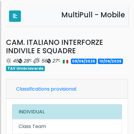
MultiPull - Mobile
CAM. ITALIANO INTERFORZE
INDIVILE E SQUADRE
45
28
56
27
09/06/2026
10/06/2026
TAV Umbriaverde
Classifications provisional
INDIVIDUAL
Class Team