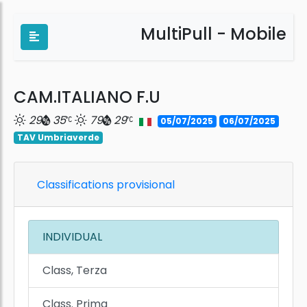
MultiPull - Mobile
CAM.ITALIANO F.U
29
35
79
29
05/07/2025
06/07/2025
TAV Umbriaverde
Classifications provisional
INDIVIDUAL
Class, Terza
Class. Prima