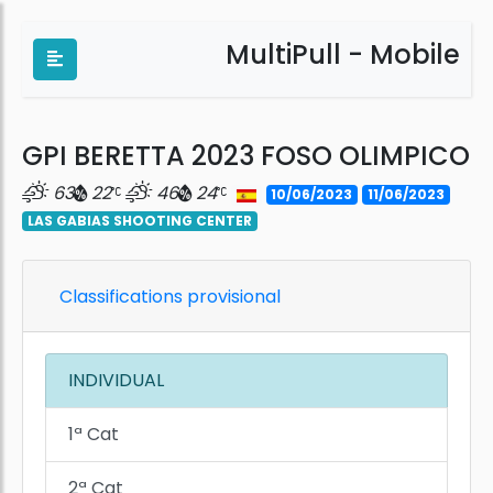
MultiPull - Mobile
GPI BERETTA 2023 FOSO OLIMPICO
63
22
46
24
10/06/2023
11/06/2023
LAS GABIAS SHOOTING CENTER
Classifications provisional
INDIVIDUAL
1ª Cat
2ª Cat