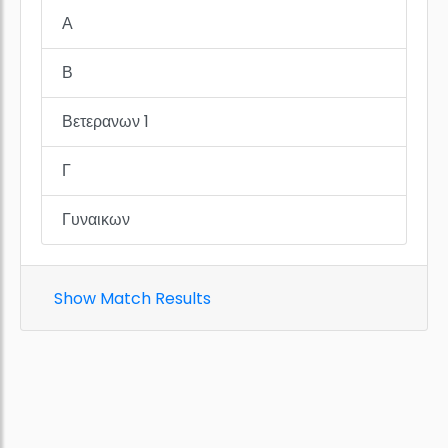
Α
Β
Βετερανων 1
Γ
Γυναικων
Show Match Results